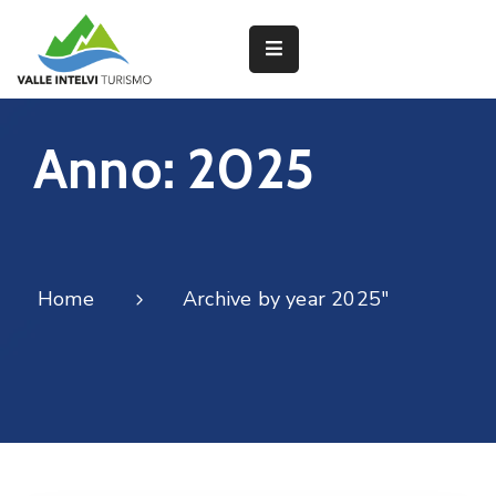
Partner
Anno:
2025
Interventi
del
PNRR
Home
Archive by year 2025"
Attività
dei
Borghi
Lavorano
con