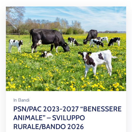
noi
Dicono
dei
Borghi
PNRR
Borghi
–
Linea
C
Imprese
In
Bandi
Invitalia
PSN/PAC 2023-2027 “BENESSERE
ANIMALE” – SVILUPPO
RURALE/BANDO 2026