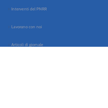
Interventi del PNRR
Lavorano con noi
Articoli di giornale
Notizie e aggiornamenti sui Borghi
Le ultime notizie, articoli e risorse, inviate
direttamente alla tua casella di posta ogni mese.
[mc4wp_form id="228"]