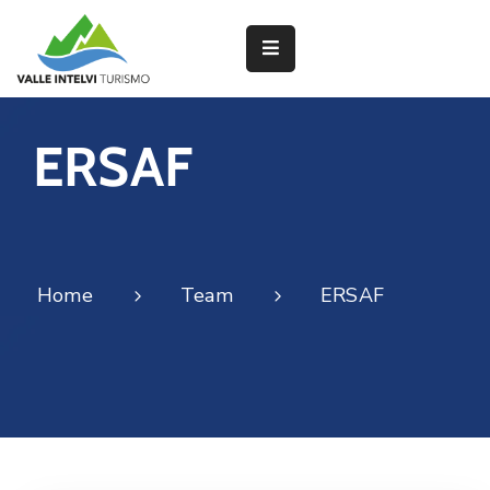
Partner
ERSAF
Interventi
del
PNRR
Home
Team
ERSAF
Attività
dei
Borghi
Lavorano
con