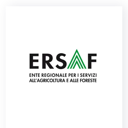
noi
Dicono
dei
Borghi
PNRR
Borghi
–
Linea
C
Imprese
Invitalia