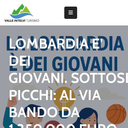
Partner
LOMBARDIA E’
Interventi
DEI
del
PNRR
GIOVANI. SOTTOS
Attività
PICCHI: AL VIA
dei
Borghi
BANDO DA
Lavorano
con