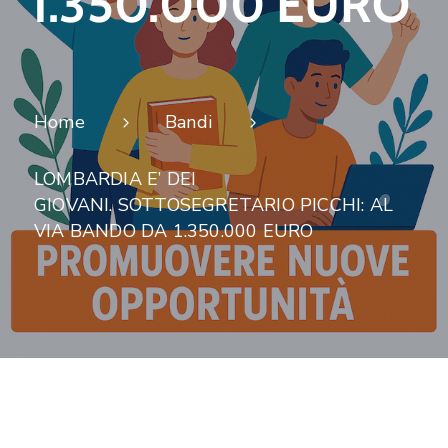
1.350.000 EURO
noi
Dicono
dei
Home
Bandi
Borghi
LOMBARDIA E’ DEI
GIOVANI. SOTTOSEGRETARIO PICCHI: AL
PNRR
VIA BANDO DA 1.350.000 EURO
Borghi
–
Linea
C
Imprese
Invitalia