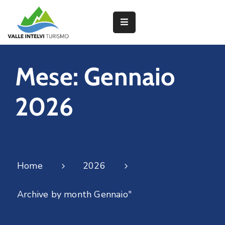
Partner
Mese:
Gennaio
Interventi
2026
del
PNRR
Attività
dei
Home
2026
Borghi
Archive by month Gennaio"
Lavorano
con