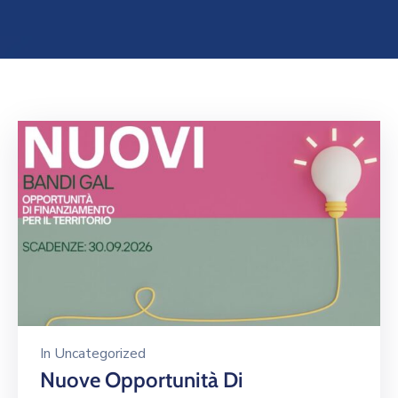
noi
Dicono
dei
Borghi
PNRR
Borghi
–
Linea
C
Imprese
Invitalia
In
Uncategorized
Nuove Opportunità Di