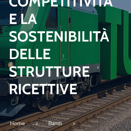
COMPETITIVITÀ
noi
E LA
Dicono
SOSTENIBILITÀ
dei
Borghi
DELLE
PNRR
STRUTTURE
Borghi
–
Linea
RICETTIVE
C
Imprese
Invitalia
Home
Bandi