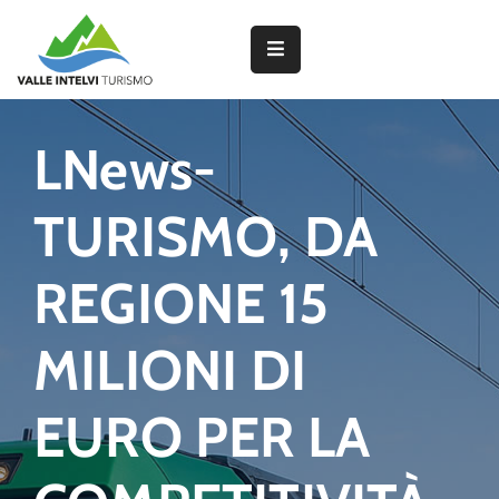
Partner
LNews-
Interventi
TURISMO, DA
del
PNRR
REGIONE 15
Attività
MILIONI DI
dei
Borghi
EURO PER LA
Lavorano
con