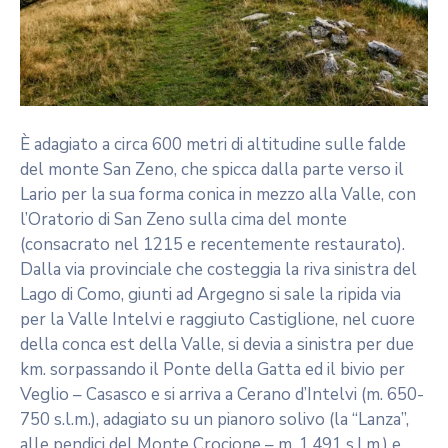
È adagiato a circa 600 metri di altitudine sulle falde
del monte San Zeno, che spicca dalla parte verso il
Lario per la sua forma conica in mezzo alla Valle, con
l’Oratorio di San Zeno sulla cima del monte
(consacrato nel 1215 e recentemente restaurato).
Dalla via provinciale che costeggia la riva sinistra del
Lago di Como, giunti ad Argegno si sale la ripida via
per la Valle Intelvi e raggiuto Castiglione, nel cuore
della conca est della Valle, si devia a sinistra per due
km. sorpassando il Ponte della Gatta ed il bivio per
Veglio – Casasco e si arriva a Cerano d’Intelvi (m. 650-
750 s.l.m.), adagiato su un pianoro solivo (la “Lanza”,
alle pendici del Monte Crocione – m. 1.491 s.l.m.) e