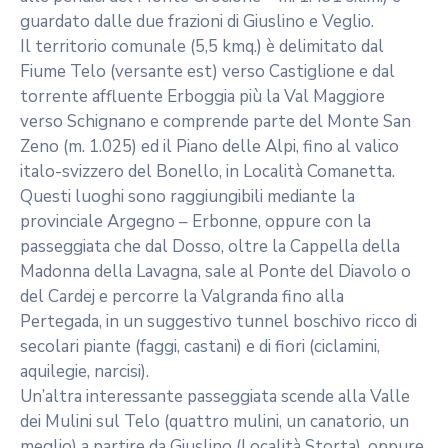
guardato dalle due frazioni di Giuslino e Veglio.
Il territorio comunale (5,5 kmq.) è delimitato dal
Fiume Telo (versante est) verso Castiglione e dal
torrente affluente Erboggia più la Val Maggiore
verso Schignano e comprende parte del Monte San
Zeno (m. 1.025) ed il Piano delle Alpi, fino al valico
italo-svizzero del Bonello, in Località Comanetta.
Questi luoghi sono raggiungibili mediante la
provinciale Argegno – Erbonne, oppure con la
passeggiata che dal Dosso, oltre la Cappella della
Madonna della Lavagna, sale al Ponte del Diavolo o
del Cardej e percorre la Valgranda fino alla
Pertegada, in un suggestivo tunnel boschivo ricco di
secolari piante (faggi, castani) e di fiori (ciclamini,
aquilegie, narcisi).
Un’altra interessante passeggiata scende alla Valle
dei Mulini sul Telo (quattro mulini, un canatorio, un
meglio) a partire da Giuslino (Località Storta), oppure