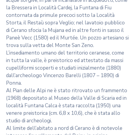
acque sorgive, in parte incanalate in acquedotti, come
la Bressera in Località Cardej, la Funtana di Fiu
contornata da primule precoci sotto la Località
Storta, il Restaù sopra Veglio; nel lavatoio pubblico
di Cerano sfocia la Mujana ed in altre fonti in sasso il
Paneè Vecc (1580) ed il Murtée. Un pozzo artesiano si
trova sulla vetta del Monte San Zeno.
L’insediamento umano del territorio ceranese, come
in tutta la valle, è preistorico ed attestato da massi
cupelliformi scoperti e studiati inizialmente (1880)
dall’archeologo Vincenzo Barelli (1807 – 1890) di
Ponna.
Al Pian delle Alpi ne è stato ritrovato un frammento
(1968) depositato al Museo della Valle di Scaria ed in
località Funtana Calca è stata raccolta (1950) una
venere preistorica (cm. 6,8 x 10,6), che è stata allo
studio di archeologi.
Al limite dell’abitato a nord di Cerano è di notevole