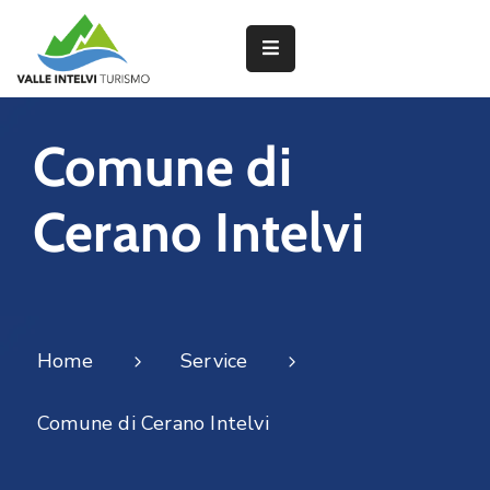
Partner
Comune di
Interventi
Cerano Intelvi
del
PNRR
Attività
dei
Home
Service
Borghi
Comune di Cerano Intelvi
Lavorano
con