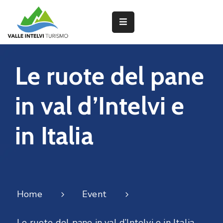
Partner
Le ruote del pane
Interventi
in val d’Intelvi e
del
PNRR
in Italia
Attività
dei
Borghi
Home
Event
Lavorano
con
Le ruote del pane in val d’Intelvi e in Italia