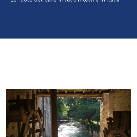
noi
Dicono
dei
Borghi
PNRR
Borghi
–
Linea
C
Imprese
Invitalia