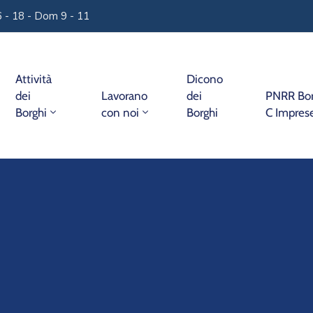
16 - 18 - Dom 9 - 11
Attività
Dicono
dei
Lavorano
dei
PNRR Bor
Borghi
con noi
Borghi
C Imprese