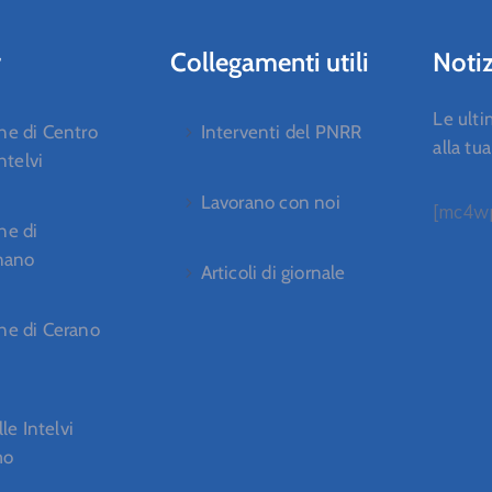
r
Collegamenti utili
Notiz
Le ulti
e di Centro
Interventi del PNRR
alla tu
ntelvi
Lavorano con noi
[mc4wp
e di
nano
Articoli di giornale
e di Cerano
lle Intelvi
mo