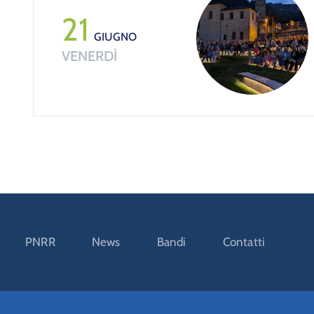
21
GIUGNO
VENERDÌ
PNRR
News
Bandi
Contatti