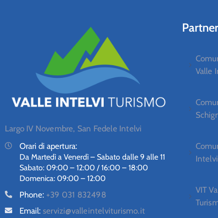
Partne
Comun
Valle I
Comun
Schig
Largo IV Novembre, San Fedele Intelvi
Orari di apertura:
Comun
Da Martedì a Venerdì – Sabato dalle 9 alle 11
Intelvi
Sabato: 09:00 – 12:00 / 16:00 – 18:00
Domenica: 09:00 – 12:00
VIT Va
Phone:
+39 031 832498
Turis
Email:
servizi@valleintelviturismo.it